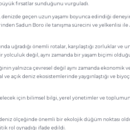
büyük fırsatlar sunduğunu vurguladı.
, denizde geçen uzun yaşamı boyunca edindiği deneyimle
rinden Sadun Boro ile tanışma sürecini ve yelkenlisi il
rasında uğradığı önemli rotalar, karşılaştığı zorluklar v
ir yolculuk değil, aynı zamanda bir yaşam biçimi olduğ
iğinin yalnızca çevresel değil aynı zamanda ekonomik v
yısal ve açık deniz ekosistemlerinde yaygınlaştığı ve biyoç
 gelecek için bilimsel bilgi, yerel yönetimler ve toplumu
kdeniz ölçeğinde önemli bir ekolojik düğüm noktası oldu
ik rol oynadığı ifade edildi.