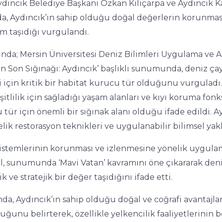
ydıncık Belediye Başkanı Özkan Kılıçarpa ve Aydıncık
a, Aydıncık’ın sahip olduğu doğal değerlerin korunmasın
em taşıdığı vurgulandı.
a; Mersin Üniversitesi Deniz Bilimleri Uygulama ve 
nın Son Sığınağı: Aydıncık’ başlıklı sunumunda, deniz çay
i için kritik bir habitat kurucu tür olduğunu vurgulad
tlilik için sağladığı yaşam alanları ve kıyı koruma fonks
u tür için önemli bir sığınak alanı olduğu ifade edildi. A
elik restorasyon teknikleri ve uygulanabilir bilimsel yakl
kosistemlerinin korunması ve izlenmesine yönelik uygula
l, sunumunda ‘Mavi Vatan’ kavramını öne çıkararak denizl
ve stratejik bir değer taşıdığını ifade etti.
, Aydıncık’ın sahip olduğu doğal ve coğrafi avantajlar 
uğunu belirterek, özellikle yelkencilik faaliyetlerinin 