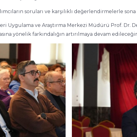
ımcıların soruları ve karşılıklı değerlendirmelerle sona 
leri Uygulama ve Araştırma Merkezi Müdürü Prof. Dr. De
ına yönelik farkındalığın artırılmaya devam edileceğini