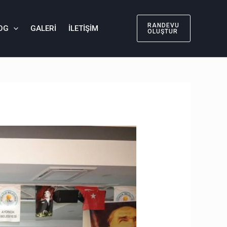
RANDEVU
OG
GALERI
İLETIŞIM
OLUŞTUR