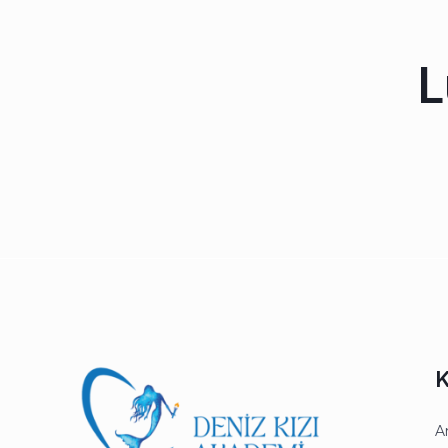
L
K
A