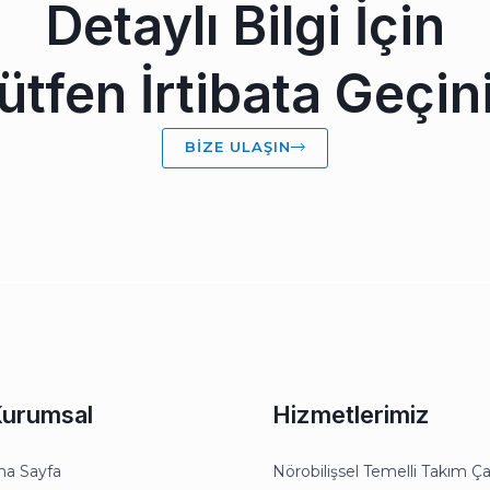
Detaylı Bilgi İçin
ütfen İrtibata Geçin
BIZE ULAŞIN
urumsal
Hizmetlerimiz
na Sayfa
Nörobilişsel Temelli Takım Ça