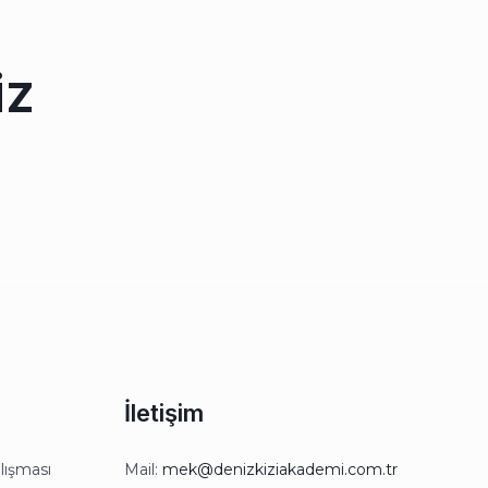
iz
İletişim
lışması
Mail:
mek@denizkiziakademi.com.tr