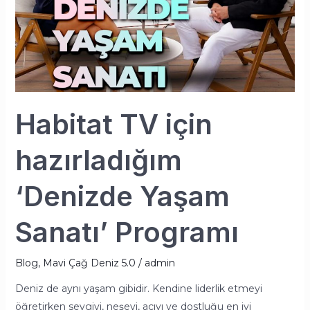
Sanatı’
Programı
Habitat TV için
hazırladığım
‘Denizde Yaşam
Sanatı’ Programı
Blog
,
Mavi Çağ Deniz 5.0
/
admin
Deniz de aynı yaşam gibidir. Kendine liderlik etmeyi
öğretirken sevgiyi, neşeyi, acıyı ve dostluğu en iyi