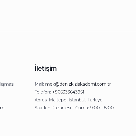
İletişim
lışması
Mail:
mek@denizkiziakademi.com.tr
Telefon:
+905333643951
Adres: Maltepe, İstanbul, Türkiye
kım
Saatler: Pazartesi—Cuma: 9:00–18:00