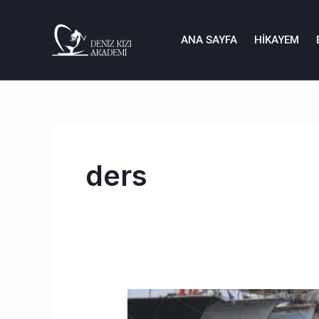
İçeriğe
atla
ANA SAYFA
HIKAYEM
ders
2025