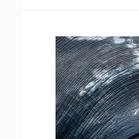
Derinliklerin
Bilgeliği
“Kambur
Balinadan
Liderlik
Dersleri”