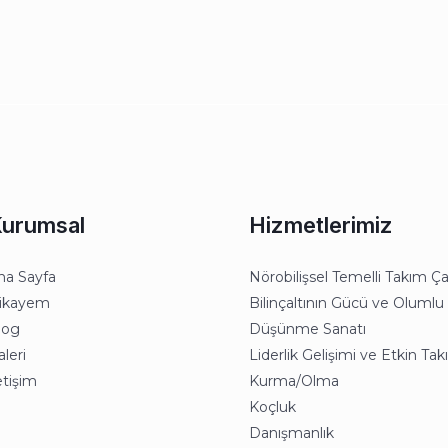
urumsal
Hizmetlerimiz
na Sayfa
Nörobilişsel Temelli Takım Ça
ikayem
Bilinçaltının Gücü ve Olumlu
log
Düşünme Sanatı
leri
Liderlik Gelişimi ve Etkin Ta
etişim
Kurma/Olma
Koçluk
Danışmanlık