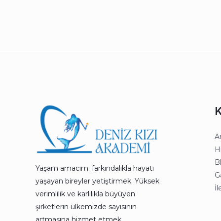
K
A
H
B
Yaşam amacım; farkındalıkla hayatı
Ga
yaşayan bireyler yetiştirmek. Yüksek
İl
verimlilik ve karlılıkla büyüyen
şirketlerin ülkemizde sayısının
artmasına hizmet etmek.