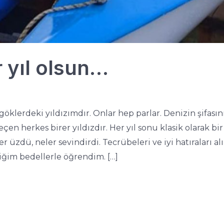
 yıl olsun…
öklerdeki yıldızımdır. Onlar hep parlar. Denizin şifasını
en herkes birer yıldızdır. Her yıl sonu klasik olarak b
r üzdü, neler sevindirdi. Tecrübeleri ve iyi hatıraları 
iğim bedellerle öğrendim. […]