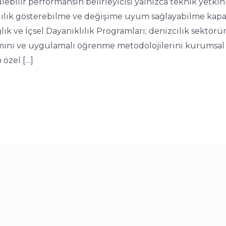
lir performansın belirleyicisi yalnızca teknik yetkinlik
klılık gösterebilme ve değişime uyum sağlayabilme kapas
ğlık ve İçsel Dayanıklılık Programları; denizcilik sektör
ımını ve uygulamalı öğrenme metodolojilerini kurumsal 
 özel […]