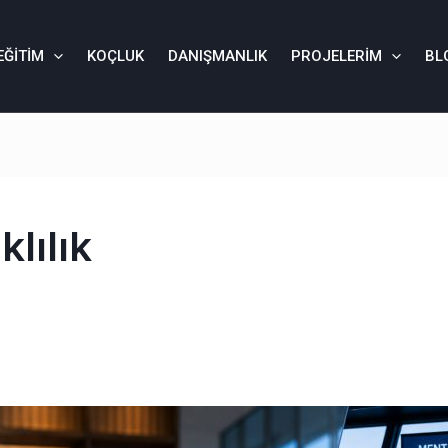
EĞITIM
KOÇLUK
DANIŞMANLIK
PROJELERIM
BL
lılık