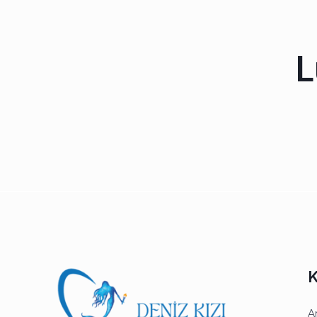
L
K
A