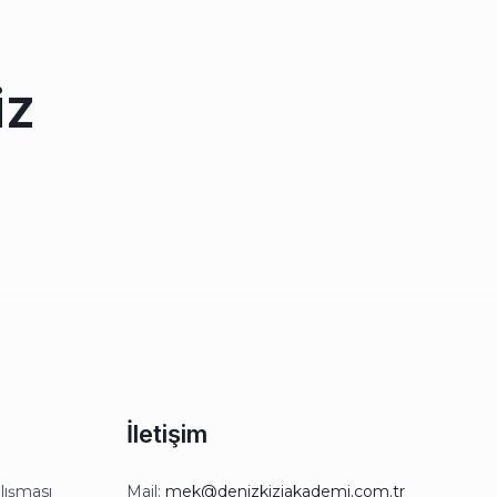
iz
İletişim
lışması
Mail:
mek@denizkiziakademi.com.tr