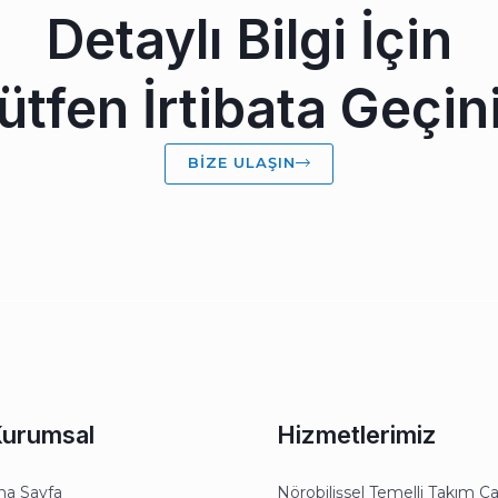
Detaylı Bilgi İçin
ütfen İrtibata Geçin
BIZE ULAŞIN
urumsal
Hizmetlerimiz
na Sayfa
Nörobilişsel Temelli Takım Ça