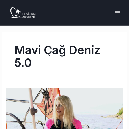
İçeriğe
MAI
atla
ME
Mavi Çağ Deniz
5.0
Mavi
Çağ
Deniz
5.0
–