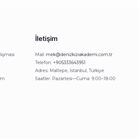
İletişim
lışması
Mail:
mek@denizkiziakademi.com.tr
Telefon:
+905333643951
Adres: Maltepe, İstanbul, Türkiye
kım
Saatler: Pazartesi—Cuma: 9:00–18:00