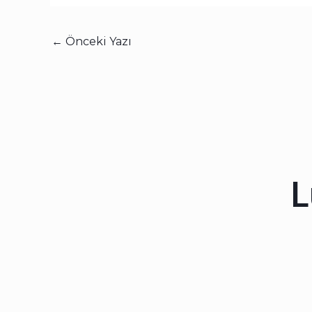
←
Önceki Yazı
L