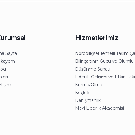
urumsal
Hizmetlerimiz
na Sayfa
Nörobilişsel Temelli Takım Ça
ikayem
Bilinçaltının Gücü ve Olumlu
log
Düşünme Sanatı
leri
Liderlik Gelişimi ve Etkin Ta
etişim
Kurma/Olma
Koçluk
Danışmanlık
Mavi Liderlik Akademisi