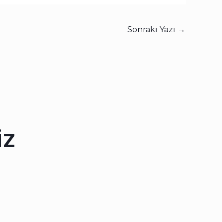
Sonraki Yazı
→
iz