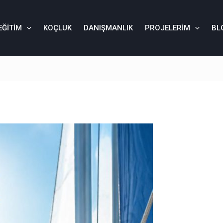
EĞITIM
KOÇLUK
DANIŞMANLIK
PROJELERIM
BL