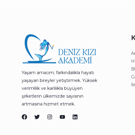
K
A
H
B
Yaşam amacım; farkındalıkla hayatı
Ga
yaşayan bireyler yetiştirmek. Yüksek
İl
verimlilik ve karlılıkla büyüyen
şirketlerin ülkemizde sayısının
artmasına hizmet etmek.