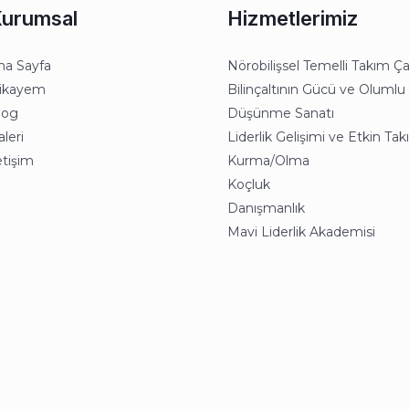
urumsal
Hizmetlerimiz
na Sayfa
Nörobilişsel Temelli Takım Ça
ikayem
Bilinçaltının Gücü ve Olumlu
log
Düşünme Sanatı
leri
Liderlik Gelişimi ve Etkin Ta
etişim
Kurma/Olma
Koçluk
Danışmanlık
Mavi Liderlik Akademisi