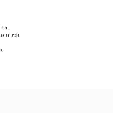
birer…
sa aslında
a,