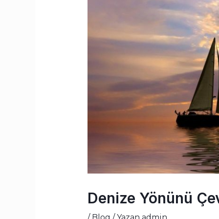
Denize Yönünü Çev
/
Blog
/ Yazan
admin