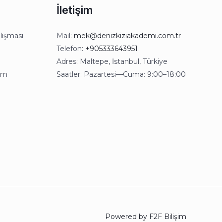
İletişim
lışması
Mail:
mek@denizkiziakademi.com.tr
Telefon:
+905333643951
Adres: Maltepe, İstanbul, Türkiye
kım
Saatler: Pazartesi—Cuma: 9:00–18:00
Powered by
F2F Bilişim