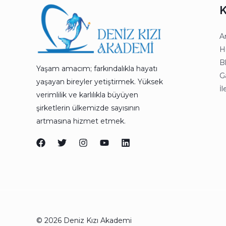
K
A
H
B
Yaşam amacım; farkındalıkla hayatı
Ga
yaşayan bireyler yetiştirmek. Yüksek
İl
verimlilik ve karlılıkla büyüyen
şirketlerin ülkemizde sayısının
artmasına hizmet etmek.
© 2026 Deniz Kızı Akademi