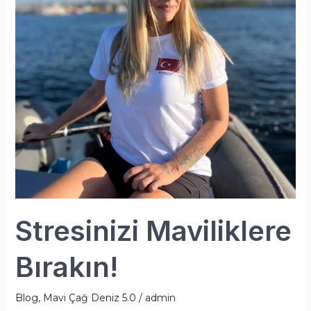
Stresinizi Maviliklere
Bırakın!
Blog
,
Mavi Çağ Deniz 5.0
/
admin